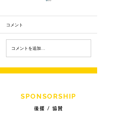
コメント
コメントを追加…
【旅車祭】宿泊レポート
【旅車祭】宿泊
_#014
_#013
SPONSORSHIP
後援 / 協賛