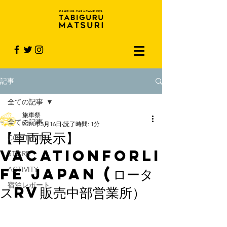
記事
全ての記事
旅車祭
全ての記事
2021年3月16日
読了時間: 1分
【車両展示】
CONTENTS
VacationForLi
STORE
fe Japan (ロータ
ACTIVITY
宿泊レポート
スRV販売中部営業所）