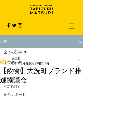
記事
全ての記事
旅車祭
全ての記事
2021年3月8日
読了時間: 1分
【飲食】大洗町ブランド推
CONTENTS
進協議会
STORE
ACTIVITY
宿泊レポート