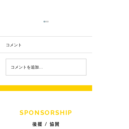
コメント
コメントを追加…
【ブース】釣り堀り体験
（金丸釣具店）
【ブース】HU
CRAFT(+w
SPONSORSHIP
後援 / 協賛