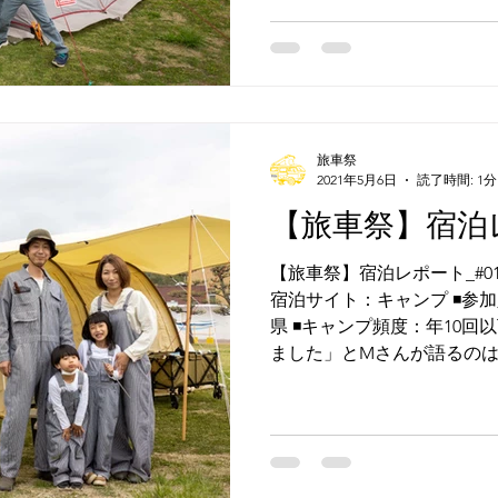
旅車祭
2021年5月6日
読了時間: 1分
【旅車祭】宿泊レ
【旅車祭】宿泊レポート_#014
宿泊サイト：キャンプ ◾️参加
県 ◾️キャンプ頻度：年10
ました」とMさんが語るのはD