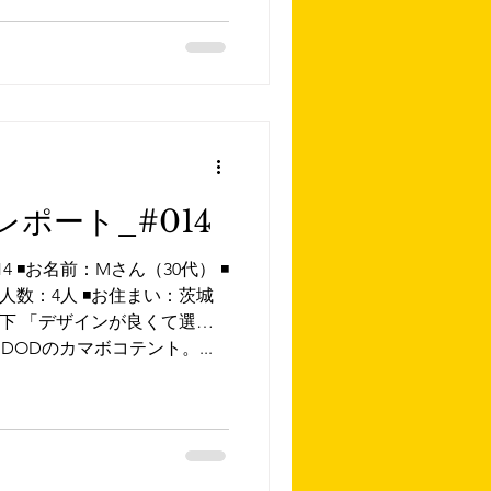
ポート_#014
 ◾️お名前：Mさん（30代） ◾️
人数：4人 ◾️お住まい：茨城
回以下 「デザインが良くて選び
ODのカマボコテント。...