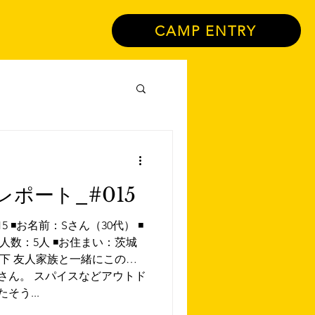
CAMP ENTRY
ポート_#015
◾️お名前：Sさん（30代） ◾️
人数：5人 ◾️お住まい：茨城
回以下 友人家族と一緒にこのイ
さん。 スパイスなどアウトド
そう...