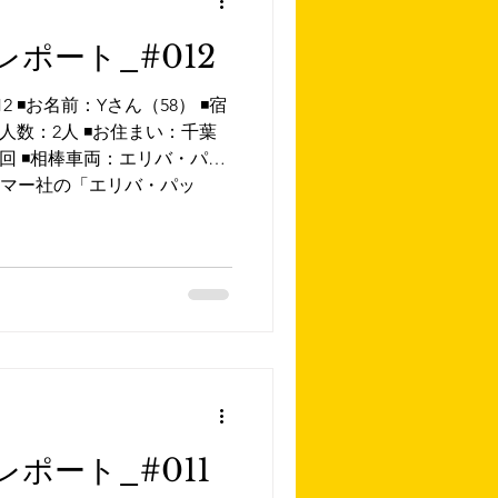
ポート_#012
◾️お名前：Yさん（58） ◾️宿
人数：2人 ◾️お住まい：千葉
0回 ◾️相棒車両：エリバ・パッ
イマー社の「エリバ・パッ
ポート_#011