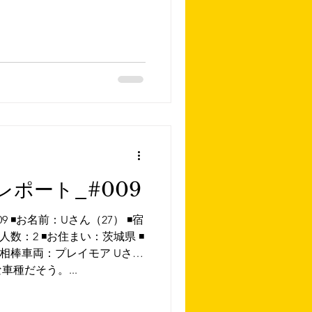
ポート_#009
 ◾️お名前：Uさん（27） ◾️宿
数：2 ◾️お住まい：茨城県 ◾️
◾️相棒車両：プレイモア Uさん
種だそう。...