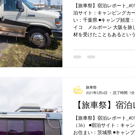
【旅車祭】宿泊レポート_#011 
泊サイト：キャンピングカー ◾
い：千葉県 ◾️キャンプ頻度：
イコ メルボーン 大阪を旅
材を受けたこともあるというT
旅車祭
2021年5月6日
読了時間: 1分
【旅車祭】宿泊レ
【旅車祭】宿泊レポート_#01
（36） ◾️宿泊サイト：キャン
お住まい：茨城県 ◾️キャンプ頻