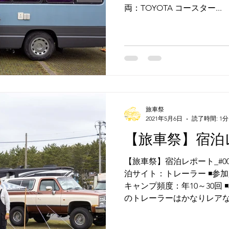
両：TOYOTA コースター...
旅車祭
2021年5月6日
読了時間: 1分
【旅車祭】宿泊レ
【旅車祭】宿泊レポート_#009
泊サイト：トレーラー ◾️参加人
キャンプ頻度：年10～30回 
のトレーラーはかなりレアな車