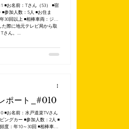
◾️お名前：Tさん（53） ◾️宿
️参加人数：5人 ◾️お住ま
年30回以上 ◾️相棒車両：ジェ
した際に地元テレビ局から取
さん。...
ポート_#010
0 ◾️お名前：水戸道楽TVさん
ピングカー ◾️参加人数：2人 ◾️
度：年10～30回 ◾️相棒車