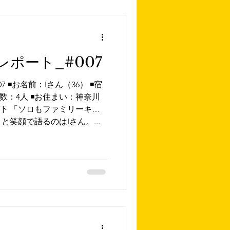
ポート_#007
◾️お名前：Iさん（36） ◾️宿
数：4人 ◾️お住まい：神奈川
回以下 「ソロもファミリーキャ
笑顔で語るのはIさん。...