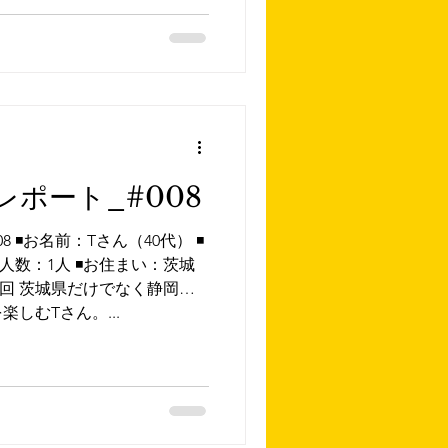
ポート_#008
◾️お名前：Tさん（40代） ◾️
人数：1人 ◾️お住まい：茨城
30回 茨城県だけでなく静岡、
しむTさん。...