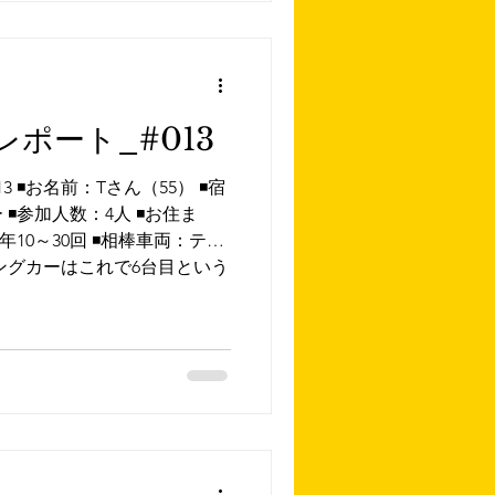
ポート_#013
◾️お名前：Tさん（55） ◾️宿
️参加人数：4人 ◾️お住ま
10～30回 ◾️相棒車両：ティ
ングカーはこれで6台目という