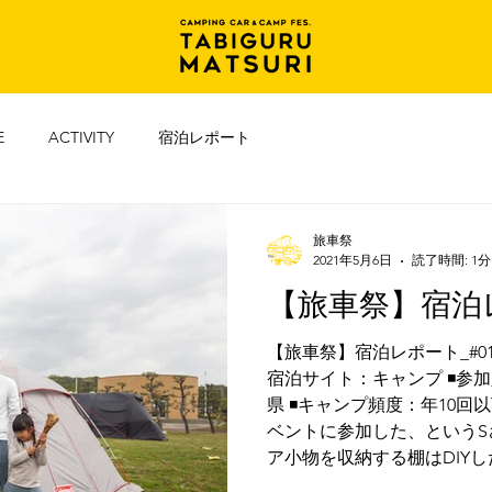
E
ACTIVITY
宿泊レポート
旅車祭
2021年5月6日
読了時間: 1分
【旅車祭】宿泊レ
【旅車祭】宿泊レポート_#015 
宿泊サイト：キャンプ ◾️参加
県 ◾️キャンプ頻度：年10
ベントに参加した、というS
ア小物を収納する棚はDIYした