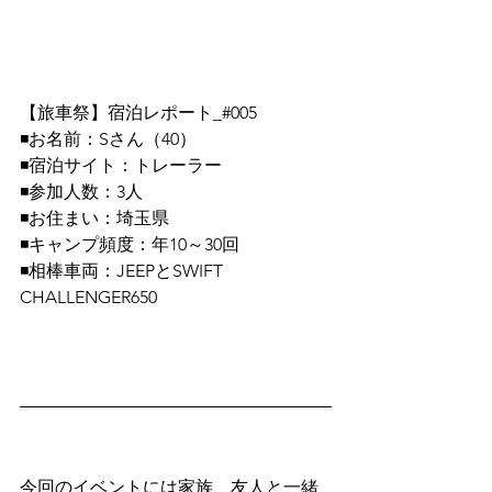
【旅車祭】宿泊レポート_#005
◾️お名前：Sさん（40）
◾️宿泊サイト：トレーラー
◾️参加人数：3人
◾️お住まい：埼玉県
◾️キャンプ頻度：年10～30回
◾️相棒車両：JEEPとSWIFT 
CHALLENGER650
今回のイベントには家族、友人と一緒