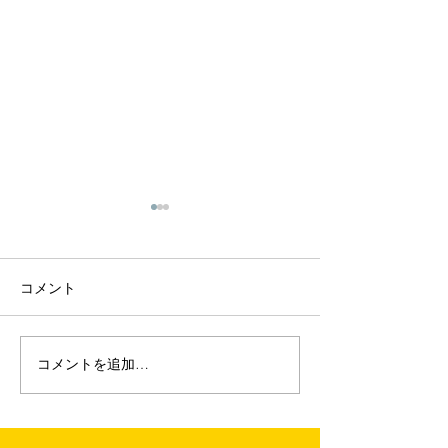
コメント
コメントを追加…
【旅車祭】宿泊レポート
【旅車祭】宿泊
_#014
_#013